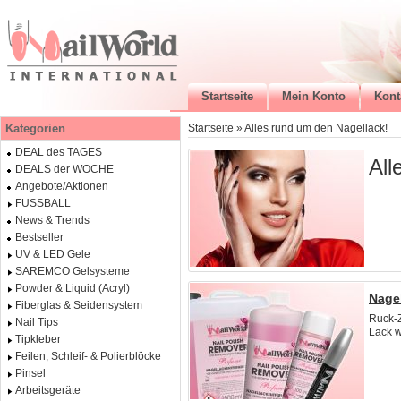
Startseite
Mein Konto
Kont
Kategorien
Startseite
»
Alles rund um den Nagellack!
DEAL des TAGES
All
DEALS der WOCHE
Angebote/Aktionen
FUSSBALL
News & Trends
Bestseller
UV & LED Gele
SAREMCO Gelsysteme
Powder & Liquid (Acryl)
Nagel
Fiberglas & Seidensystem
Ruck-Z
Nail Tips
Lack w
Tipkleber
Feilen, Schleif- & Polierblöcke
Pinsel
Arbeitsgeräte