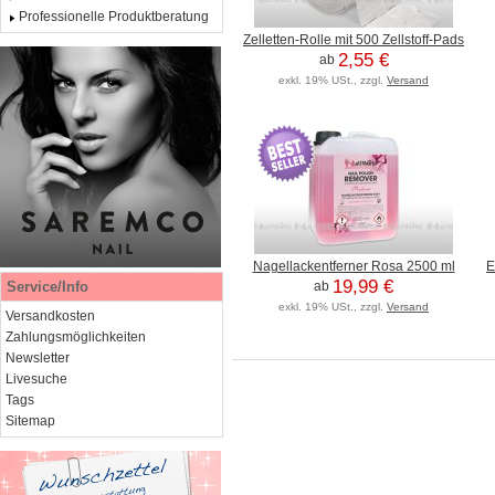
Professionelle Produktberatung
Zelletten-Rolle mit 500 Zellstoff-Pads
2,55 €
ab
exkl. 19% USt., zzgl.
Versand
Nagellackentferner Rosa 2500 ml
E
19,99 €
Service/Info
ab
exkl. 19% USt., zzgl.
Versand
Versandkosten
Zahlungsmöglichkeiten
Newsletter
Livesuche
Tags
Sitemap