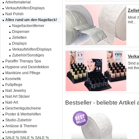
Arbeitsmaterial
Verkaufshilfen/Displays
Zelle
Nail Polish
Ideal 
Alles rund um den Nagellack!
mit...
Nagellackentferner
Dispenser
Zelletten
Displays
Verkaufshilfen/Displays
Zubehör/Sonstiges
Verka
Paraffin Therapy Spa
Sind a
Hygiene und Desinfektion
mit Ihr
Maniküre und Pflege
Kosmetik
Fußpflege
Nail Jewelry
Nail Art Sticker
Bestseller - beliebte Artike
Nail-Art
Geschenkgutscheine
Poster & Werbehilfen
Studio-Zubehör
Anlässe & Themen
Leergebinde
SALE % SALE % SALE %