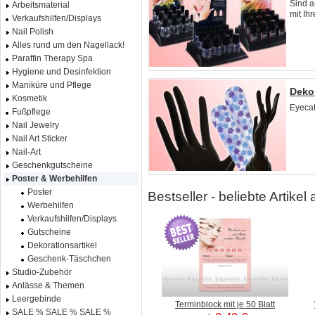
Sind a
Arbeitsmaterial
mit Ihr
Verkaufshilfen/Displays
Nail Polish
Alles rund um den Nagellack!
Paraffin Therapy Spa
Hygiene und Desinfektion
Maniküre und Pflege
Dekor
Kosmetik
Eyecatc
Fußpflege
Nail Jewelry
Nail Art Sticker
Nail-Art
Geschenkgutscheine
Poster & Werbehilfen
Poster
Bestseller - beliebte Artike
Werbehilfen
Verkaufshilfen/Displays
Gutscheine
Dekorationsartikel
Geschenk-Täschchen
Studio-Zubehör
Anlässe & Themen
Leergebinde
Terminblock mit je 50 Blatt
SALE % SALE % SALE %