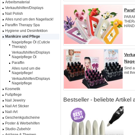
Arbeitsmaterial
Verkaufshilfen/Displays
Paraf
Nail Polish
PARA
Alles rund um den Nagellack!
THER
Paraffin Therapy Spa
HÄNDE
Hygiene und Desinfektion
Maniküre und Pflege
Nagelpflege Öl (Cuticle
Therapy)
Verkaufshilfen/Displays
Verka
Nagelpflege Öl
Nage
Paraffin
Sind a
Alles rund um die
mit Ihr
Nagelpflege!
Verkaufshilfen/Displays
Nagelpflege
Kosmetik
Fußpflege
Bestseller - beliebte Artike
Nail Jewelry
Nail Art Sticker
Nail-Art
Geschenkgutscheine
Poster & Werbehilfen
Studio-Zubehör
Anlässe & Themen