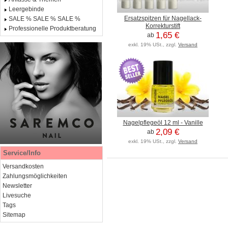
Leergebinde
Ersatzspitzen für Nagellack-
SALE % SALE % SALE %
Korrekturstift
Professionelle Produktberatung
1,65 €
ab
exkl. 19% USt., zzgl.
Versand
Nagelpflegeöl 12 ml - Vanille
2,09 €
ab
exkl. 19% USt., zzgl.
Versand
Service/Info
Versandkosten
Zahlungsmöglichkeiten
Newsletter
Livesuche
Tags
Sitemap