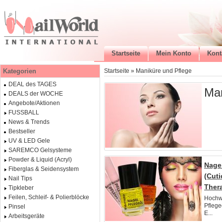
Startseite
Mein Konto
Kont
Kategorien
Startseite
»
Maniküre und Pflege
DEAL des TAGES
Man
DEALS der WOCHE
Angebote/Aktionen
FUSSBALL
News & Trends
Bestseller
UV & LED Gele
SAREMCO Gelsysteme
Powder & Liquid (Acryl)
Nage
Fiberglas & Seidensystem
(Cuti
Nail Tips
Ther
Tipkleber
Feilen, Schleif- & Polierblöcke
Hochw
Pflege
Pinsel
E...
Arbeitsgeräte