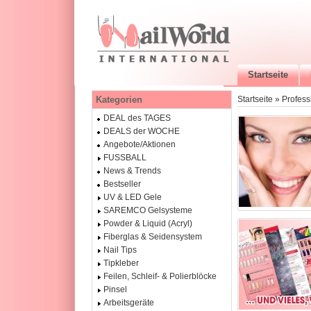
Startseite
Kategorien
Startseite
»
Profess
DEAL des TAGES
DEALS der WOCHE
Angebote/Aktionen
FUSSBALL
News & Trends
Bestseller
UV & LED Gele
SAREMCO Gelsysteme
Powder & Liquid (Acryl)
Fiberglas & Seidensystem
Nail Tips
Tipkleber
Feilen, Schleif- & Polierblöcke
Pinsel
Arbeitsgeräte