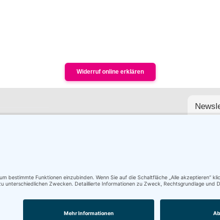
Widerruf online erklären
Newsle
*
Abmeldung
In diesem 
profession
Naildesign
Gewerbetre
ausgewiese
Mwst.!