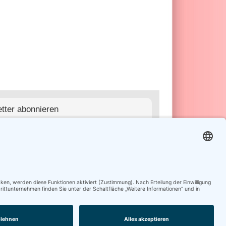
tter abonnieren
abonnieren
 jederzeit möglich
Online-Shop finden Sie Produkte für den
ellen, gewerblichen Bedarf des
ers/Nagelstudios. Verkauf ausschließlich an
ibende (Unternehmer § 14 BGB). Alle
nen Preise sind Nettopreise excl. gesetzlicher