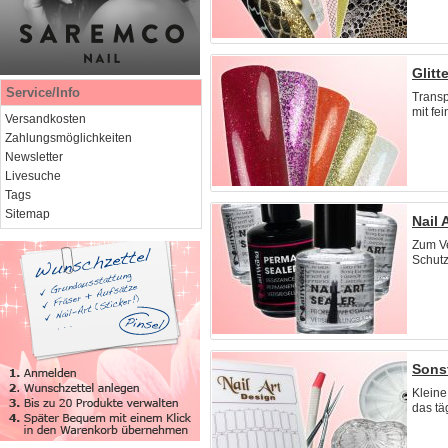
Glitt
Service/Info
Trans
mit fei
Versandkosten
Zahlungsmöglichkeiten
Newsletter
Livesuche
Tags
Sitemap
Nail 
Zum V
Schutz 
Sons
Kleine 
das täg