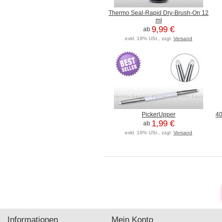
Thermo Seal-Rapid Dry-Brush-On 12
ml
9,99 €
ab
exkl. 19% USt., zzgl.
Versand
PickerUpper
40
1,99 €
ab
exkl. 19% USt., zzgl.
Versand
Informationen
Mein Konto