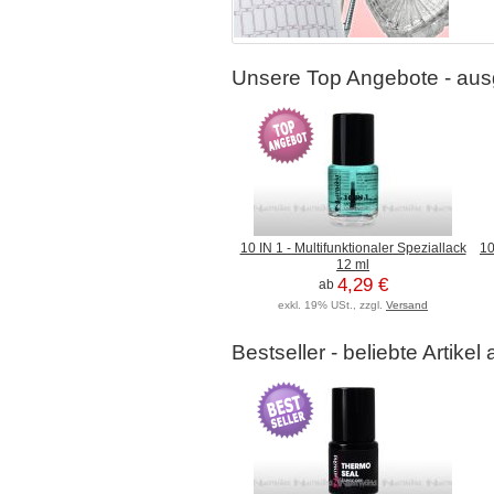
Unsere Top Angebote - ausg
10 IN 1 - Multifunktionaler Speziallack
10
12 ml
4,29 €
ab
exkl. 19% USt., zzgl.
Versand
Bestseller - beliebte Artike