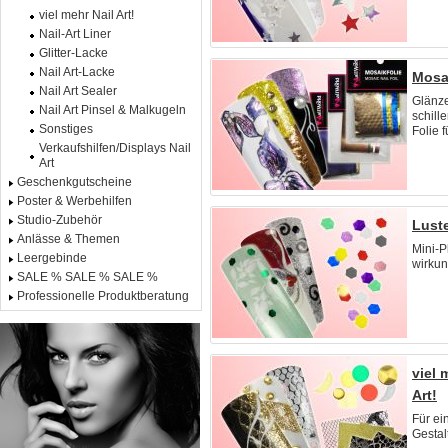
viel mehr Nail Art!
Nail-Art Liner
Glitter-Lacke
Nail Art-Lacke
Mosai
Nail Art Sealer
Glänz
Nail Art Pinsel & Malkugeln
schill
Sonstiges
Folie fü
Verkaufshilfen/Displays Nail
Art
Geschenkgutscheine
Poster & Werbehilfen
Studio-Zubehör
Luste
Anlässe & Themen
Mini-P
Leergebinde
wirkun
SALE % SALE % SALE %
Professionelle Produktberatung
viel 
Art!
Für ei
Gestalt