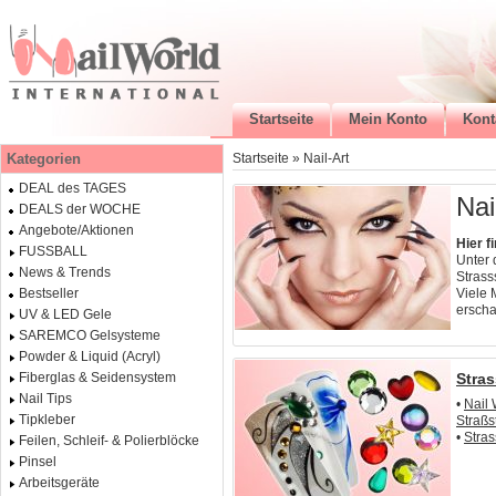
Startseite
Mein Konto
Kont
Kategorien
Startseite
»
Nail-Art
DEAL des TAGES
Nai
DEALS der WOCHE
Angebote/Aktionen
Hier f
FUSSBALL
Unter 
News & Trends
Strass
Viele 
Bestseller
erscha
UV & LED Gele
SAREMCO Gelsysteme
Powder & Liquid (Acryl)
Stras
Fiberglas & Seidensystem
Nail Tips
•
Nail 
Tipkleber
Straßs
•
Stras
Feilen, Schleif- & Polierblöcke
Pinsel
Arbeitsgeräte