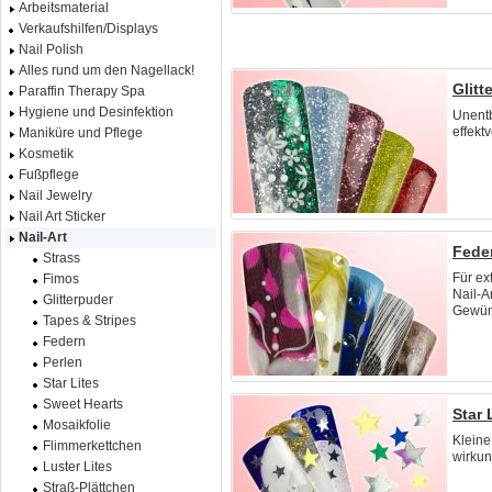
Arbeitsmaterial
Verkaufshilfen/Displays
Nail Polish
Alles rund um den Nagellack!
Glitt
Paraffin Therapy Spa
Hygiene und Desinfektion
Unentb
effektv
Maniküre und Pflege
Kosmetik
Fußpflege
Nail Jewelry
Nail Art Sticker
Nail-Art
Fede
Strass
Für ex
Fimos
Nail-Ar
Glitterpuder
Gewüns
Tapes & Stripes
Federn
Perlen
Star Lites
Sweet Hearts
Star 
Mosaikfolie
Kleine
Flimmerkettchen
wirkun
Luster Lites
Straß-Plättchen