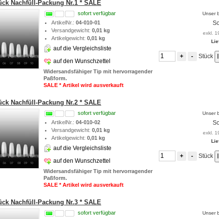
tück Nachfüll-Packung Nr.1 * SALE
sofort verfügbar
Unser b
ArtikelNr.:
04-010-01
So
Versandgewicht:
0,01 kg
exkl. 1
Artikelgewicht:
0,01 kg
Lie
auf die Vergleichsliste
Stück
+
-
auf den Wunschzettel
Widersandsfähiger Tip mit hervorragender
Paßform.
SALE * Artikel wird ausverkauft
tück Nachfüll-Packung Nr.2 * SALE
sofort verfügbar
Unser b
ArtikelNr.:
04-010-02
So
Versandgewicht:
0,01 kg
exkl. 1
Artikelgewicht:
0,01 kg
Lie
auf die Vergleichsliste
Stück
+
-
auf den Wunschzettel
Widersandsfähiger Tip mit hervorragender
Paßform.
SALE * Artikel wird ausverkauft
tück Nachfüll-Packung Nr.3 * SALE
sofort verfügbar
Unser b