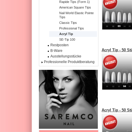
Rapide Tips (Form 1)
American Square Tips
Nail World Elastic Pointe
Tips
Classic Tips
Professional Tips
Acryl Tip
SE-Tip 100
Restposten
Acryl Tip - 50 S
B-Ware
Ausstellungsstücke
Professionelle Produktberatung
Acryl Tip - 50 S