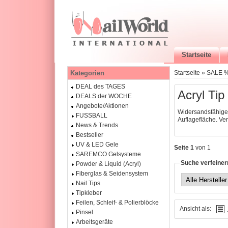
Startseite
Kategorien
Startseite
»
SALE 
DEAL des TAGES
Acryl Tip
DEALS der WOCHE
Angebote/Aktionen
Widersandsfähiger
FUSSBALL
Auflagefläche. Ver
News & Trends
Bestseller
UV & LED Gele
Seite 1
von 1
SAREMCO Gelsysteme
Suche verfeiner
Powder & Liquid (Acryl)
Fiberglas & Seidensystem
Nail Tips
Tipkleber
Feilen, Schleif- & Polierblöcke
Ansicht als:
Pinsel
Arbeitsgeräte