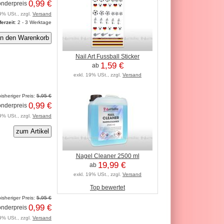
0,99 €
nderpreis
9% USt., zzgl.
Versand
ferzeit
: 2 - 3 Werktage
Nail Art Fussball Sticker
1,59 €
ab
exkl. 19% USt., zzgl.
Versand
isheriger Preis:
5,95 €
0,99 €
nderpreis
9% USt., zzgl.
Versand
zum Artikel
Nagel Cleaner 2500 ml
19,99 €
ab
exkl. 19% USt., zzgl.
Versand
Top bewertet
isheriger Preis:
5,95 €
0,99 €
nderpreis
9% USt., zzgl.
Versand