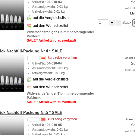
ArtikelNr.:
04-010-03
So
Versandgewicht:
0,01 kg
exkl. 1
Artikelgewicht:
0,01 kg
Lie
auf die Vergleichsliste
Stück
+
-
auf den Wunschzettel
Widersandsfähiger Tip mit hervorragender
Paßform.
SALE * Artikel wird ausverkauft
tück Nachfüll-Packung Nr.4 * SALE
kurzzeitig vergriffen
Unser b
ArtikelNr.:
04-010-04
So
Versandgewicht:
0,01 kg
exkl. 1
Artikelgewicht:
0,01 kg
auf die Vergleichsliste
auf den Wunschzettel
Widersandsfähiger Tip mit hervorragender
Paßform.
SALE * Artikel wird ausverkauft
tück Nachfüll-Packung Nr.5 * SALE
kurzzeitig vergriffen
Unser b
ArtikelNr.:
04-010-05
So
Versandgewicht:
0,01 kg
exkl. 1
Artikelgewicht:
0,01 kg