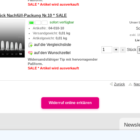
SALE * Artikel wird ausverkauft
tück Nachfüll-Packung Nr.10 * SALE
sofort verfügbar
Unser b
ArtikelNr.:
04-010-10
So
Versandgewicht:
0,01 kg
exkl. 1
Artikelgewicht:
0,01 kg
Lie
auf die Vergleichsliste
Stück
+
-
auf den Wunschzettel
Widersandsfähiger Tip mit hervorragender
Paßform.
SALE * Artikel wird ausverkauft
Zurück
Nac
Widerruf online erklären
Newsle