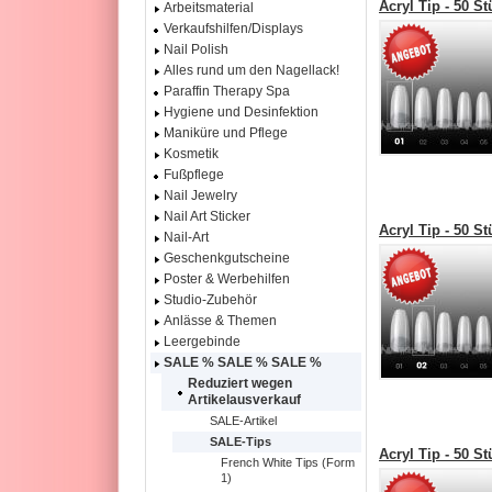
Acryl Tip - 50 S
Arbeitsmaterial
Verkaufshilfen/Displays
Nail Polish
Alles rund um den Nagellack!
Paraffin Therapy Spa
Hygiene und Desinfektion
Maniküre und Pflege
Kosmetik
Fußpflege
Nail Jewelry
Nail Art Sticker
Acryl Tip - 50 S
Nail-Art
Geschenkgutscheine
Poster & Werbehilfen
Studio-Zubehör
Anlässe & Themen
Leergebinde
SALE % SALE % SALE %
Reduziert wegen
Artikelausverkauf
SALE-Artikel
SALE-Tips
Acryl Tip - 50 S
French White Tips (Form
1)