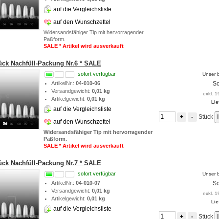
auf die Vergleichsliste
auf den Wunschzettel
Widersandsfähiger Tip mit hervorragender
Paßform.
SALE * Artikel wird ausverkauft
tück Nachfüll-Packung Nr.6 * SALE
sofort verfügbar
Unser b
ArtikelNr.:
04-010-06
So
Versandgewicht:
0,01 kg
exkl. 1
Artikelgewicht:
0,01 kg
Lie
auf die Vergleichsliste
Stück
+
-
auf den Wunschzettel
Widersandsfähiger Tip mit hervorragender
Paßform.
SALE * Artikel wird ausverkauft
tück Nachfüll-Packung Nr.7 * SALE
sofort verfügbar
Unser b
ArtikelNr.:
04-010-07
So
Versandgewicht:
0,01 kg
exkl. 1
Artikelgewicht:
0,01 kg
Lie
auf die Vergleichsliste
Stück
+
-