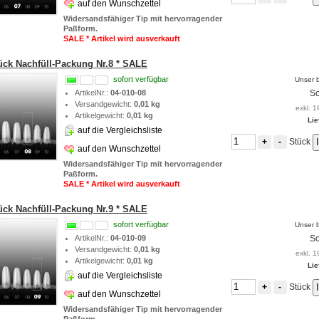
auf den Wunschzettel
Widersandsfähiger Tip mit hervorragender
Paßform.
SALE * Artikel wird ausverkauft
tück Nachfüll-Packung Nr.8 * SALE
sofort verfügbar
Unser b
ArtikelNr.:
04-010-08
So
Versandgewicht:
0,01 kg
exkl. 1
Artikelgewicht:
0,01 kg
Lie
auf die Vergleichsliste
Stück
+
-
auf den Wunschzettel
Widersandsfähiger Tip mit hervorragender
Paßform.
SALE * Artikel wird ausverkauft
tück Nachfüll-Packung Nr.9 * SALE
sofort verfügbar
Unser b
ArtikelNr.:
04-010-09
So
Versandgewicht:
0,01 kg
exkl. 1
Artikelgewicht:
0,01 kg
Lie
auf die Vergleichsliste
Stück
+
-
auf den Wunschzettel
Widersandsfähiger Tip mit hervorragender
Paßform.