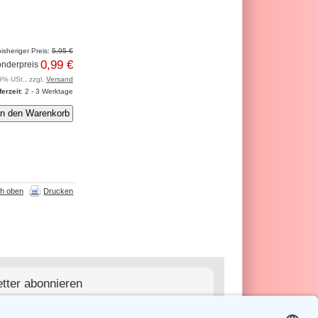
isheriger Preis:
5,95 €
0,99 €
nderpreis
9% USt., zzgl.
Versand
ferzeit
: 2 - 3 Werktage
h oben
Drucken
tter abonnieren
abonnieren