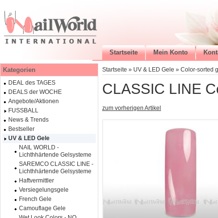
Startseite
Mein Konto
Kont
Kategorien
Startseite
»
UV & LED Gele
»
Color-sorted 
DEAL des TAGES
CLASSIC LINE Co
DEALS der WOCHE
Angebote/Aktionen
zum vorherigen Artikel
FUSSBALL
News & Trends
Bestseller
UV & LED Gele
NAIL WORLD -
Lichthhärtende Gelsysteme
SAREMCO CLASSIC LINE -
Lichthhärtende Gelsysteme
Haftvermittler
Versiegelungsgele
French Gele
Camouflage Gele
Wet Look Colors - NO