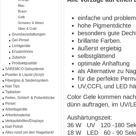
Blau
Braun
einfache und problem
Gelb
Schwarz & Weiss
hohe Pigmentdichte
Siber & Gold
besonders gute Dechk
Grundausstattungen
brillante Farben.
Gel-Pinsel
Lichtgeräte
äußerst ergiebig
Ersatzröhren
selbstglättend
Zubehör
optimale Anhaftung
Produktqualität
SAREMCO Gelsysteme
als Alternative zu Na
Powder & Liquid (Acryl)
für die perfekte Per
Fiberglas & Seidensystem
UV,CCFL und LED hä
Nail Tips
Tipkleber
Color Gele kommen nach 
Feilen, Schleif- & Polierblöcke
dünn auftragen, im UV/LE
Pinsel
Arbeitsgeräte
Arbeitsmaterial
Aushärtungszeit:
Verkaufshilfen/Displays
36 W UV 120 -180 Se
Nail Polish
18 W LED 60 - 90 Sek
Alles rund um den Nagellack!