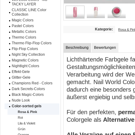
TACKY LAYER
CLASSIC LINE Color
Collection
Magic Colors
Pastel Colors
Kategorie:
Rosa & Pin
Metallic Colors
Thermo Colors
Thermo Flip-Flop Colors
Beschreibung
Bewertungen
Flip-Flop Colors
Night Sky Collection
Lichthärtende Farbgele fa
Magnetic Colors
Gestaltungsmöglichkeiten
Nightlight Colors
Effekt-Gele
Verarbeitung wird der We
Glitter-Gele
gemacht. Nail World Colo
Champions Red - Colors
dadurch eine besonders gu
Dark Secrets-Colors
Black Magic-Colors
äußerst ergiebig und selb
Nude Look
Color-sorted gels
Für den perfekten,
perma
Rosa & Pink
Rot
Colorgele als
Alternative
Lila & Violett
Grün
Alle Vorzüge auf einen 
Orange