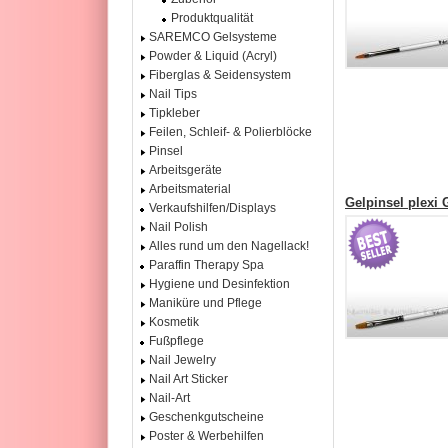
Produktqualität
SAREMCO Gelsysteme
Powder & Liquid (Acryl)
Fiberglas & Seidensystem
Nail Tips
Tipkleber
Feilen, Schleif- & Polierblöcke
Pinsel
Arbeitsgeräte
Arbeitsmaterial
Gelpinsel plexi G
Verkaufshilfen/Displays
Nail Polish
Alles rund um den Nagellack!
Paraffin Therapy Spa
Hygiene und Desinfektion
Maniküre und Pflege
Kosmetik
Fußpflege
Nail Jewelry
Nail Art Sticker
Nail-Art
Geschenkgutscheine
Poster & Werbehilfen