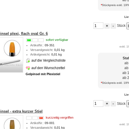
ab 
*
Stückpreis exkl. 19%
Lie
Stück
+
-
nsel plexi, flach oval Gr. 6
sofort verfügbar
ArtikelNr.:
09-351
exkl. 1
Versandgewicht:
0,01 kg
Artikelgewicht:
0,01 kg
Sta
auf die Vergleichsliste
ab
auf den Wunschzettel
ab
ab 
Gelpinsel mit Plexistiel
ab 
*
Stückpreis exkl. 19%
Lie
Stück
+
-
nsel - extra kurzer Stiel
kurzzeitig vergriffen
ArtikelNr.:
09-001
exkl. 1
Versandgewicht:
0,01 kg