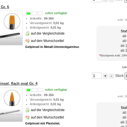
Gr. 6
sofort verfügbar
ArtikelNr.:
09-364
exkl. 1
Versandgewicht:
0,01 kg
Artikelgewicht:
0,01 kg
Sta
auf die Vergleichsliste
ab
auf den Wunschzettel
ab
ab 
Gelpinsel in Metall-Umsteckgarnitur.
ab 
*
Stückpreis exkl. 19%
Lie
Stück
+
-
nsel, flach oval Gr. 4
sofort verfügbar
ArtikelNr.:
09-350
exkl. 1
Versandgewicht:
0,01 kg
Artikelgewicht:
0,01 kg
Sta
auf die Vergleichsliste
ab
auf den Wunschzettel
ab
ab 
Gelpinsel mit Plexistiel.