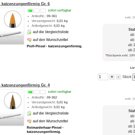
- katzenzungenförmig Gr. 6
sofort verfügbar
ArtikelNr.:
09-361
exkl. 1
Versandgewicht:
0,01 kg
Artikelgewicht:
0,01 kg
Sta
auf die Vergleichsliste
ab
auf den Wunschzettel
ab
ab 
Profi-Pinsel - katzenzungenförmig.
ab 
*
Stückpreis exkl. 19%
Lie
Stück
+
-
- katzenzungenförmig Gr. 4
sofort verfügbar
ArtikelNr.:
09-362
exkl. 1
Versandgewicht:
0,01 kg
Artikelgewicht:
0,01 kg
Sta
auf die Vergleichsliste
ab
auf den Wunschzettel
ab
ab 
Rotmarderhaar-Pinsel -
ab 
katzenzungenförmig.