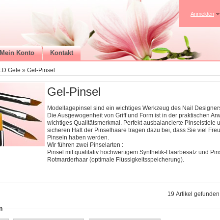
Anmelden
Mein Konto
Kontakt
ED Gele
»
Gel-Pinsel
Gel-Pinsel
Modellagepinsel sind ein wichtiges Werkzeug des Nail Designer
Die Ausgewogenheit von Griff und Form ist in der praktischen A
wichtiges Qualitätsmerkmal. Perfekt ausbalancierte Pinselstiele
sicheren Halt der Pinselhaare tragen dazu bei, dass Sie viel Fre
Pinseln haben werden.
Wir führen zwei Pinselarten :
Pinsel mit qualitativ hochwertigem Synthetik-Haarbesatz und Pins
Rotmarderhaar (optimale Flüssigkeitsspeicherung).
19 Artikel gefunden,
n