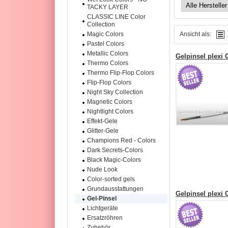
TACKY LAYER
CLASSIC LINE Color
Collection
Ansicht als:
Magic Colors
Pastel Colors
Metallic Colors
Gelpinsel plexi G
Thermo Colors
Thermo Flip-Flop Colors
Flip-Flop Colors
Night Sky Collection
Magnetic Colors
Nightlight Colors
Effekt-Gele
Glitter-Gele
Champions Red - Colors
Dark Secrets-Colors
Black Magic-Colors
Nude Look
Color-sorted gels
Grundausstattungen
Gelpinsel plexi G
Gel-Pinsel
Lichtgeräte
Ersatzröhren
Zubehör