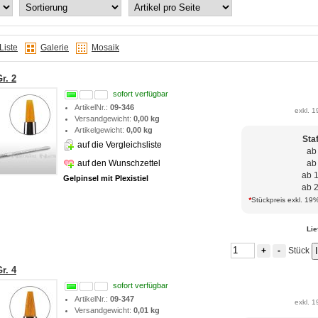
Liste
Galerie
Mosaik
r. 2
sofort verfügbar
ArtikelNr.:
09-346
exkl. 1
Versandgewicht:
0,00 kg
Artikelgewicht:
0,00 kg
Sta
auf die Vergleichsliste
ab
auf den Wunschzettel
ab
ab 
Gelpinsel mit Plexistiel
ab 
*
Stückpreis exkl. 19%
Lie
Stück
+
-
r. 4
sofort verfügbar
ArtikelNr.:
09-347
exkl. 1
Versandgewicht:
0,01 kg