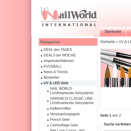
Startseite
Kategorien
Startseite
»
UV & L
DEAL des TAGES
DEALS der WOCHE
Angebote/Aktionen
FUSSBALL
News & Trends
Bestseller
UV & LED Gele
NAIL WORLD -
Lichthhärtende Gelsysteme
SAREMCO CLASSIC LINE -
Lichthhärtende Gelsysteme
Haftvermittler
Versiegelungsgele
Seite 1
von 2
French Gele
Suche verfeiner
Camouflage Gele
Wet Look Colors - NO