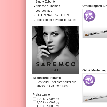
Studio-Zubehör
Umsteckgarnitur 
Anlässe & Themen
Leergebinde
SALE % SALE % SALE %
Professionelle Produktberatung
Gel & Modellierpi
Besondere Produkte
Bestseller - beliebte Artikel aus
unserem Sortiment !
(19)
Preisspanne
1,00 € - 2,00 €
(3)
3,00 € - 4,00 €
(9)
4,00 € - 5,00 €
(3)