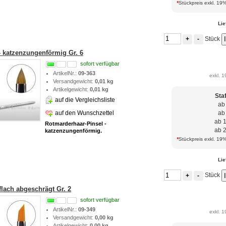
*
Stückpreis exkl. 19%
Lie
Stück
+
-
- katzenzungenförmig Gr. 6
sofort verfügbar
ArtikelNr.:
09-363
exkl. 1
Versandgewicht:
0,01 kg
Artikelgewicht:
0,01 kg
Sta
auf die Vergleichsliste
ab
auf den Wunschzettel
ab
ab 
Rotmarderhaar-Pinsel -
ab 
katzenzungenförmig.
*
Stückpreis exkl. 19%
Lie
Stück
+
-
 flach abgeschrägt Gr. 2
sofort verfügbar
ArtikelNr.:
09-349
exkl. 1
Versandgewicht:
0,00 kg
Artikelgewicht:
0,00 kg