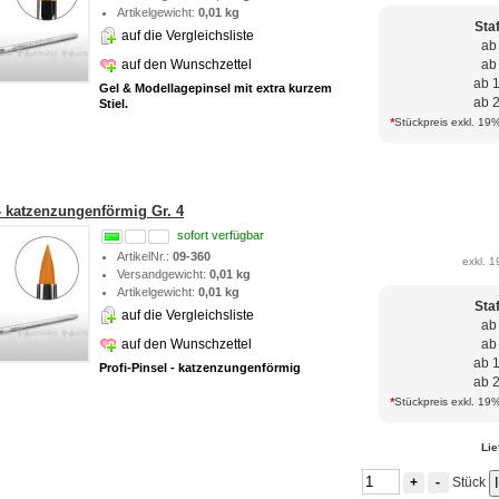
Artikelgewicht:
0,01 kg
Sta
auf die Vergleichsliste
ab
auf den Wunschzettel
ab
ab 
Gel & Modellagepinsel mit extra kurzem
ab 
Stiel.
*
Stückpreis exkl. 19%
- katzenzungenförmig Gr. 4
sofort verfügbar
ArtikelNr.:
09-360
exkl. 1
Versandgewicht:
0,01 kg
Artikelgewicht:
0,01 kg
Sta
auf die Vergleichsliste
ab
auf den Wunschzettel
ab
ab 
Profi-Pinsel - katzenzungenförmig
ab 
*
Stückpreis exkl. 19%
Lie
Stück
+
-