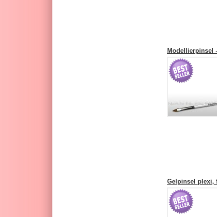
Modellierpinsel 
Gelpinsel plexi,