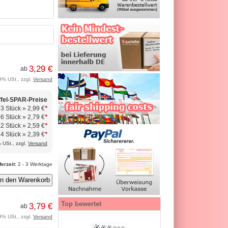
3,29 €
ab
9% USt., zzgl.
Versand
ffel-SPAR-Preise
 3 Stück »
2,99 €
*
 6 Stück »
2,79 €
*
12 Stück »
2,59 €
*
24 Stück »
2,39 €
*
 USt., zzgl.
Versand
ferzeit
: 2 - 3 Werktage
Top bewertet
3,79 €
ab
9% USt., zzgl.
Versand