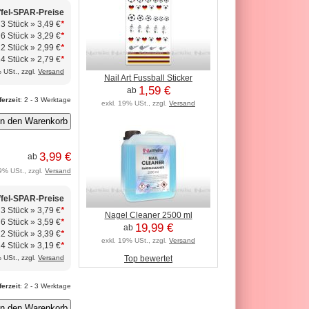
ffel-SPAR-Preise
 3 Stück »
3,49 €
*
 6 Stück »
3,29 €
*
12 Stück »
2,99 €
*
24 Stück »
2,79 €
*
 USt., zzgl.
Versand
Nail Art Fussball Sticker
1,59 €
ab
ferzeit
: 2 - 3 Werktage
exkl. 19% USt., zzgl.
Versand
3,99 €
ab
9% USt., zzgl.
Versand
ffel-SPAR-Preise
 3 Stück »
3,79 €
*
Nagel Cleaner 2500 ml
 6 Stück »
3,59 €
*
19,99 €
ab
12 Stück »
3,39 €
*
exkl. 19% USt., zzgl.
Versand
24 Stück »
3,19 €
*
 USt., zzgl.
Versand
Top bewertet
ferzeit
: 2 - 3 Werktage