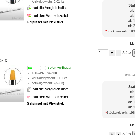
Artikelgewicht:
0,01 kg
Sta
auf die Vergleichsliste
ab
auf den Wunschzettel
ab
ab 
Gelpinsel mit Plexistiel
ab 
*
Stückpreis exkl. 19%
Lie
Stück
+
-
r. 6
sofort verfügbar
ArtikelNr.:
09-086
exkl. 1
Versandgewicht:
0,01 kg
Artikelgewicht:
0,01 kg
Sta
auf die Vergleichsliste
ab
auf den Wunschzettel
ab
ab 
Gelpinsel mit Plexistiel.
ab 
*
Stückpreis exkl. 19%
Lie
Stück
+
-