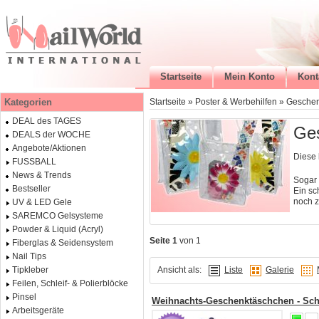
Startseite
Mein Konto
Kont
Kategorien
Startseite
»
Poster & Werbehilfen
»
Gesche
DEAL des TAGES
Ge
DEALS der WOCHE
Angebote/Aktionen
Diese 
FUSSBALL
News & Trends
Sogar 
Bestseller
Ein sc
noch z
UV & LED Gele
SAREMCO Gelsysteme
Powder & Liquid (Acryl)
Seite 1
von 1
Fiberglas & Seidensystem
Nail Tips
Ansicht als:
Liste
Galerie
Tipkleber
Feilen, Schleif- & Polierblöcke
Pinsel
Weihnachts-Geschenktäschchen - Sch
Arbeitsgeräte