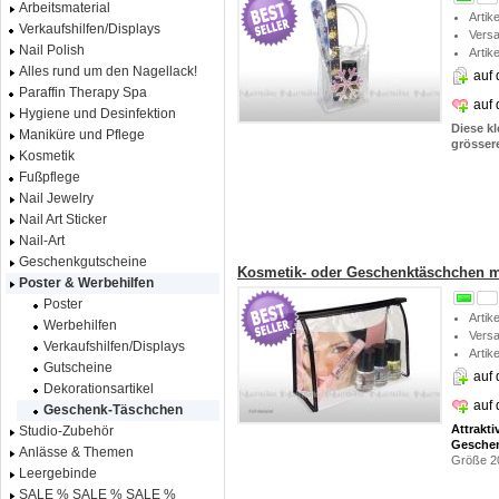
Arbeitsmaterial
Artik
Verkaufshilfen/Displays
Vers
Nail Polish
Artik
Alles rund um den Nagellack!
auf 
Paraffin Therapy Spa
auf
Hygiene und Desinfektion
Diese k
Maniküre und Pflege
grösser
Kosmetik
Fußpflege
Nail Jewelry
Nail Art Sticker
Nail-Art
Geschenkgutscheine
Kosmetik- oder Geschenktäschchen m
Poster & Werbehilfen
Poster
Artik
Werbehilfen
Vers
Verkaufshilfen/Displays
Artik
Gutscheine
auf 
Dekorationsartikel
auf
Geschenk-Täschchen
Attrakt
Studio-Zubehör
Geschen
Anlässe & Themen
Größe 2
Leergebinde
SALE % SALE % SALE %