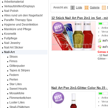
Arbeitsmaterial
Verkaufshilfen/Displays
Ansicht als:
Liste
Galerie
Nail Polish
Alles rund um den Nagellack!
12 Stück Nail Art Pen 2in1 im Set - mit
Paraffin Therapy Spa
Hygiene und Desinfektion
Artik
Maniküre und Pflege
Vers
Kosmetik
Artik
Fußpflege
auf 
Nail Jewelry
auf
Nail Art Sticker
Genau d
Nail-Art
- 12 Nai
Strass
Glitter 
Fimos
Glitterpuder
Tapes & Stripes
Federn
Perlen
Star Lites
Nail Art Pen 2in1-Glitter Color No.15 -
Sweet Hearts
Mosaikfolie
Artik
Flimmerkettchen
Vers
Luster Lites
Artik
Straß-Plättchen