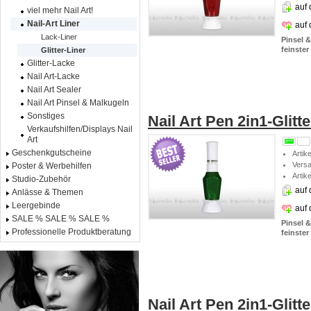
auf 
viel mehr Nail Art!
Nail-Art Liner
auf
Lack-Liner
Pinsel 
feinster
Glitter-Liner
Glitter-Lacke
Nail Art-Lacke
Nail Art Sealer
Nail Art Pinsel & Malkugeln
Sonstiges
Nail Art Pen 2in1-Glitt
Verkaufshilfen/Displays Nail
Art
Geschenkgutscheine
Artik
Vers
Poster & Werbehilfen
Artik
Studio-Zubehör
auf 
Anlässe & Themen
Leergebinde
auf
SALE % SALE % SALE %
Pinsel 
Professionelle Produktberatung
feinster
Nail Art Pen 2in1-Glitt