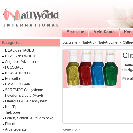
Startseite
Mein Konto
Kont
Kategorien
Startseite
»
Nail-Art
»
Nail-Art Liner
»
Glitter
DEAL des TAGES
Gli
DEALS der WOCHE
Angebote/Aktionen
...hel
FUSSBALL
einziga
News & Trends
Pinsel
Bestseller
UV & LED Gele
SAREMCO Gelsysteme
Powder & Liquid (Acryl)
Fiberglas & Seidensystem
Nail Tips
Tipkleber
Feilen, Schleif- & Polierblöcke
Pinsel
Arbeitsgeräte
Seite 1
von 1