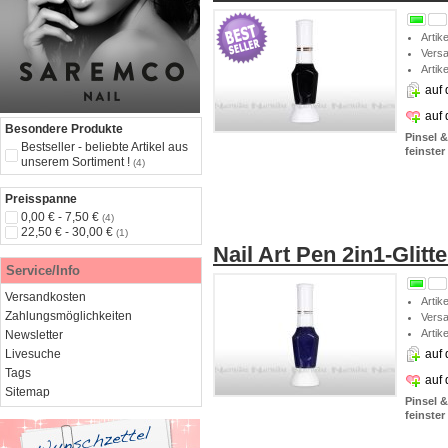
Artik
Vers
Artik
auf 
auf
Besondere Produkte
Pinsel 
Bestseller - beliebte Artikel aus
feinster
unserem Sortiment !
(4)
Preisspanne
0,00 € - 7,50 €
(4)
22,50 € - 30,00 €
(1)
Nail Art Pen 2in1-Glitt
Service/Info
Versandkosten
Artik
Zahlungsmöglichkeiten
Vers
Artik
Newsletter
Livesuche
auf 
Tags
auf
Sitemap
Pinsel 
feinster