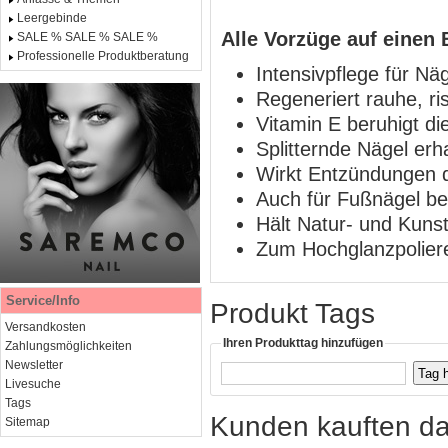
Leergebinde
Alle Vorzüge auf einen 
SALE % SALE % SALE %
Professionelle Produktberatung
Intensivpflege für Nä
Regeneriert rauhe, ri
Vitamin E beruhigt di
Splitternde Nägel erha
Wirkt Entzündungen 
Auch für Fußnägel be
Hält Natur- und Kunst
Zum Hochglanzpoliere
Service/Info
Produkt Tags
Versandkosten
Ihren Produkttag hinzufügen
Zahlungsmöglichkeiten
Newsletter
Livesuche
Tags
Kunden kauften da
Sitemap