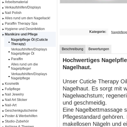
Arbeitsmaterial
Verkaufshilfen/Displays
Nail Polish
Alles rund um den Nagellack!
Paraffin Therapy Spa
Hygiene und Desinfektion
Kategorie:
Nagelpflege
Maniküre und Pflege
Nagelpflege Öl (Cuticle
Therapy)
Beschreibung
Bewertungen
Verkaufshilfen/Displays
Nagelpflege Öl
Hochwertiges Nagelpfle
Paraffin
Alles rund um die
Nagelhaut.
Nagelpflege!
Verkaufshilfen/Displays
Nagelpflege
Unser Cuticle Therapy Oil
Kosmetik
Nagelhaut. Es sorgt mit w
Fußpflege
Nagelwachstum; regenerie
Nail Jewelry
Nail Art Sticker
und geschmeidig.
Nail-Art
Eine Nagelbettmassage so
Geschenkgutscheine
Pflegestandard gehören.
Poster & Werbehilfen
Studio-Zubehör
makellosen Nägeln und e
Anlässe & Themen