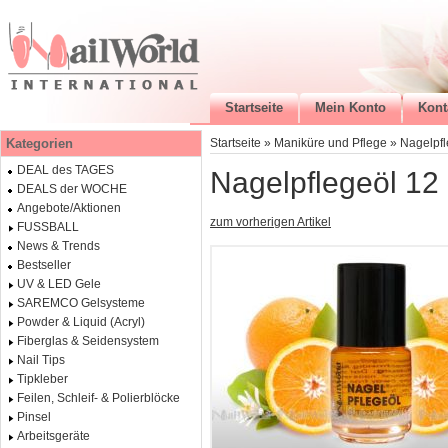
Startseite
Mein Konto
Kont
Kategorien
Startseite
»
Maniküre und Pflege
»
Nagelpfl
DEAL des TAGES
Nagelpflegeöl 12 
DEALS der WOCHE
Angebote/Aktionen
zum vorherigen Artikel
FUSSBALL
News & Trends
Bestseller
UV & LED Gele
SAREMCO Gelsysteme
Powder & Liquid (Acryl)
Fiberglas & Seidensystem
Nail Tips
Tipkleber
Feilen, Schleif- & Polierblöcke
Pinsel
Arbeitsgeräte