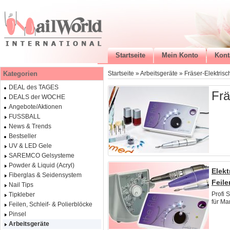
Startseite
Mein Konto
Kont
Kategorien
Startseite
»
Arbeitsgeräte
»
Fräser-Elektrisc
DEAL des TAGES
Frä
DEALS der WOCHE
Angebote/Aktionen
FUSSBALL
News & Trends
Bestseller
UV & LED Gele
SAREMCO Gelsysteme
Powder & Liquid (Acryl)
Elekt
Fiberglas & Seidensystem
Feile
Nail Tips
Profi 
Tipkleber
für Ma
Feilen, Schleif- & Polierblöcke
Pinsel
Arbeitsgeräte