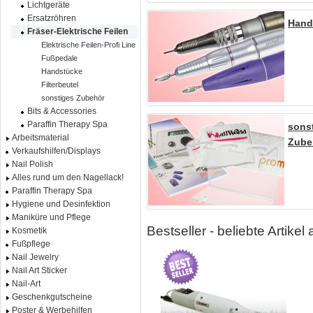
Lichtgeräte
Ersatzröhren
Hand
Fräser-Elektrische Feilen
Elektrische Feilen-Profi Line
Fußpedale
Handstücke
Filterbeutel
sonstiges Zubehör
Bits & Accessories
Paraffin Therapy Spa
sons
Arbeitsmaterial
Zube
Verkaufshilfen/Displays
Nail Polish
Alles rund um den Nagellack!
Paraffin Therapy Spa
Hygiene und Desinfektion
Maniküre und Pflege
Bestseller - beliebte Artike
Kosmetik
Fußpflege
Nail Jewelry
Nail Art Sticker
Nail-Art
Geschenkgutscheine
Poster & Werbehilfen