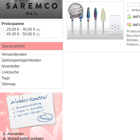
Artik
auf 
Preisspanne
auf
25,00 € - 30,00 €
(4)
Professi
45,00 € - 50,00 €
(1)
Beschich
Befeilen
Polieren
Service/Info
Versandkosten
Zahlungsmöglichkeiten
Newsletter
Livesuche
Tags
Sitemap