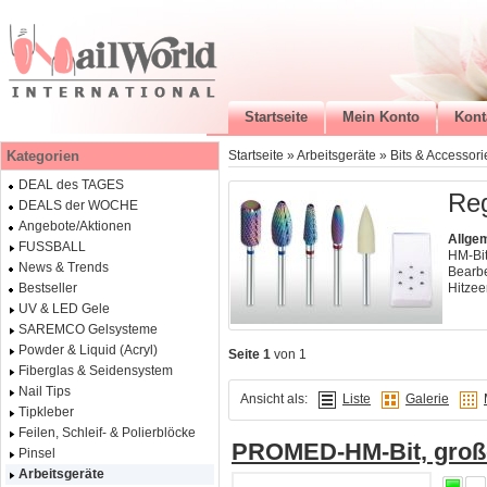
Startseite
Mein Konto
Kont
Kategorien
Startseite
»
Arbeitsgeräte
»
Bits & Accessori
DEAL des TAGES
Re
DEALS der WOCHE
Angebote/Aktionen
Allge
FUSSBALL
HM-Bit
News & Trends
Bearbe
Hitzee
Bestseller
UV & LED Gele
SAREMCO Gelsysteme
Powder & Liquid (Acryl)
Seite 1
von 1
Fiberglas & Seidensystem
Nail Tips
Ansicht als:
Liste
Galerie
Tipkleber
Feilen, Schleif- & Polierblöcke
PROMED-HM-Bit, große
Pinsel
Arbeitsgeräte