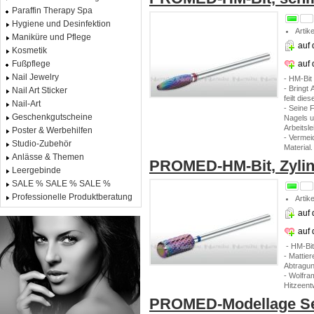
Paraffin Therapy Spa
Hygiene und Desinfektion
Artik
Maniküre und Pflege
auf 
Kosmetik
auf
Fußpflege
Nail Jewelry
- HM-Bit
- Bringt
Nail Art Sticker
feilt die
Nail-Art
- Seine 
Geschenkgutscheine
Nagels u
Arbeitsl
Poster & Werbehilfen
- Vermei
Studio-Zubehör
Material.
Anlässe & Themen
PROMED-HM-Bit, Zylin
Leergebinde
SALE % SALE % SALE %
Professionelle Produktberatung
Artik
auf 
auf
- HM-Bit
- Mattie
Abtragun
- Wolfra
Hitzeent
PROMED-Modellage S