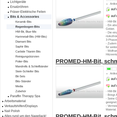
Lichtgeräte
Artik
Ersatzröhren
auf 
Fräser-Elektrische Feilen
auf
Bits & Accessories
- HM-Bit
Keramik-Bits
- Ein ab
Regenbogen-Bits
Gebiet.
HM-Bit, Blue-Mix
- Die ein
risikofr
Hartmetall-Bits (HM-Bits)
3-Phase
Diamant Bits
- Zudem 
Saphir Bits
für weit
- Wolfra
Carbide Titanim Bits
Hitzeent
Reinigungsbürsten
PROMED-HM-Bit, schma
Polier-Bits
Mandrells & Schleifbänder
Stein-Schleifer Bits
Artik
Bit-Sets
auf 
Bits-Ständer
auf
Media
- HM-Bit
Zubehör
- Bringt
Paraffin Therapy Spa
- Seine 
Arbeitsmaterial
geeignet
- Vermei
Verkaufshilfen/Displays
Material.
Nail Polish
PROMED-HM-Bit, schma
Alles rund um den Nagellack!